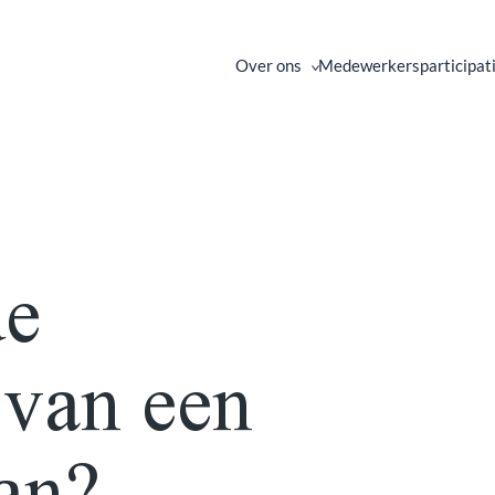
Over ons
Medewerkersparticipat
de
 van een
lan?