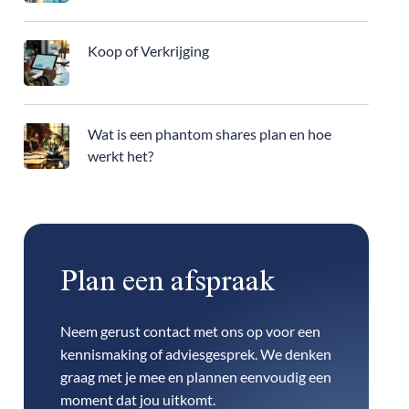
Koop of Verkrijging
Wat is een phantom shares plan en hoe
werkt het?
Plan een afspraak
Neem gerust contact met ons op voor een
kennismaking of adviesgesprek. We denken
graag met je mee en plannen eenvoudig een
moment dat jou uitkomt.