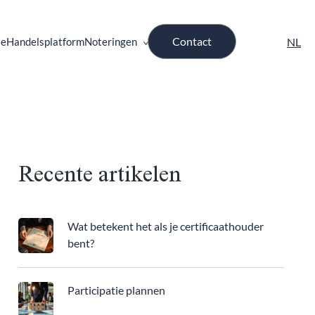
Contact
ie
Handelsplatform
Noteringen
Recente artikelen
Wat betekent het als je certificaathouder
bent?
Participatie plannen