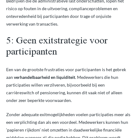
Bedrijven die de administratieve last onderschatten, lopen het
risico op fouten in de uitvoering, complianceproblemen en
ontevredenheid bij participanten door trage of onjuiste
verwerking van transacties.
5: Geen exitstrategie voor
participanten
Een van de grootste frustraties voor participanten is het gebrek
aan
verhandelbaarheid en liquiditeit
. Medewerkers die hun
participaties willen verzilveren, bijvoorbeeld bij een
carrièreswitch of pensionering, kunnen dit vaak niet of alleen
onder zeer beperkte voorwaarden.
Zonder adequate exitmogelijkheden voelen participaties meer als
een verplichting dan als een voordeel. Medewerkers kunnen hun
‘papieren rijkdom’ niet omzetten in daadwerkelijke financiële
middelen wanneer zij die nodig hebben. Dit probleem wordt