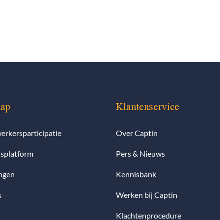
map
Klantenservice
rkersparticipatie
Over Captin
splatform
Pers & Nieuws
ngen
Kennisbank
s
Werken bij Captin
Klachtenprocedure