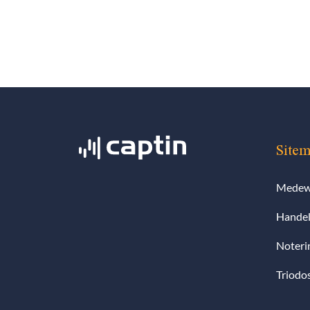
Site
Medewe
Handel
Noteri
Triodo