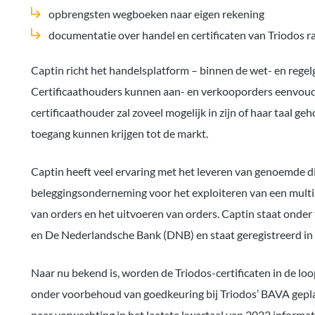
opbrengsten wegboeken naar eigen rekening
documentatie over handel en certificaten van Triodos 
Captin richt het handelsplatform – binnen de wet- en regel
Certificaathouders kunnen aan- en verkooporders eenvoudi
certificaathouder zal zoveel mogelijk in zijn of haar taal g
toegang kunnen krijgen tot de markt.
Captin heeft veel ervaring met het leveren van genoemde d
beleggingsonderneming voor het exploiteren van een multil
van orders en het uitvoeren van orders. Captin staat onder
en De Nederlandsche Bank (DNB) en staat geregistreerd in 
Naar nu bekend is, worden de Triodos-certificaten in de lo
onder voorbehoud van goedkeuring bij Triodos’ BAVA geplan
naar verwachting in het laatste kwartaal van 2022 informa