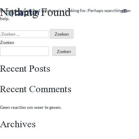
Nothing Found
It seems we can’t find what you’re looking for. Perhaps searching can
help.
Zoeken
naar:
Zoeken
Zoeken
Recent Posts
Recent Comments
Geen reacties om weer te geven.
Archives