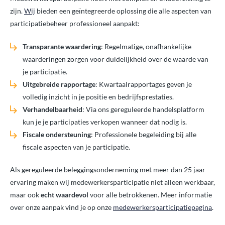
zijn.
Wij
bieden een geïntegreerde oplossing die alle aspecten van
participatiebeheer professioneel aanpakt:
Transparante waardering
: Regelmatige, onafhankelijke
waarderingen zorgen voor duidelijkheid over de waarde van
je participatie.
Uitgebreide rapportage
: Kwartaalrapportages geven je
volledig inzicht in je positie en bedrijfsprestaties.
Verhandelbaarheid
: Via ons gereguleerde handelsplatform
kun je je participaties verkopen wanneer dat nodig is.
Fiscale ondersteuning
: Professionele begeleiding bij alle
fiscale aspecten van je participatie.
Als gereguleerde beleggingsonderneming met meer dan 25 jaar
ervaring maken wij medewerkersparticipatie niet alleen werkbaar,
maar ook
echt waardevol
voor alle betrokkenen. Meer informatie
over onze aanpak vind je op onze
medewerkersparticipatiepagina
.