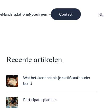
Contact
ie
Handelsplatform
Noteringen
Recente artikelen
Wat betekent het als je certificaathouder
bent?
Participatie plannen