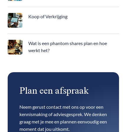
Koop of Verkrijging
Wat is een phantom shares plan en hoe
werkt het?
Plan een afspraak
Neem gerust contact met ons op voor een
kennismaking of adviesgesprek. We denken
graag met je mee en plannen eenvoudig een
moment dat jou uitkomt.