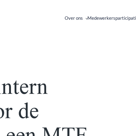
Over ons
Medewerkersparticipat
intern
or de
in een MTF