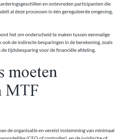
aarderingsgeschillen en ontevreden participanten die
elt al deze processen in één gereguleerde omgeving,
 loont het om onderscheid te maken tussen eenmalige
ook de indirecte besparingen in de berekening, zoals
 de tijdsbesparing voor de financiële afdeling.
s moeten
n MTF
van de organisatie en vereist instemming van minimaal
twoordelijke (CFO of controller), en de juridische of