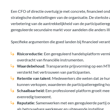
Een CFO of directie overtuig je met concrete, financieel o
strategische doelstellingen van de organisatie. De sterkste 
verbetering van de aantrekkelijkheid van de participatiere
gereguleerde secundaire markt voor aandelen die anders illi
Specifieke argumenten die goed landen bij financieel veran
Risicoreductie:
Een gereguleerd handelsplatform vermind
overdracht van financiële instrumenten.
Waardebehoud:
Transparante prijsvorming op een MT
versterkt het vertrouwen van participanten.
Retentie van talent:
Medewerkers die weten dat ze hun 
kunnen verkopen, waarderen de participatieregeling ho
Schaalbaarheid:
Een professioneel platform groeit mee 
evenredig toeneemt.
Reputatie:
Samenwerken met een gereguleerde partij o
als betrouwbare werkgever en uitgevende instelling.